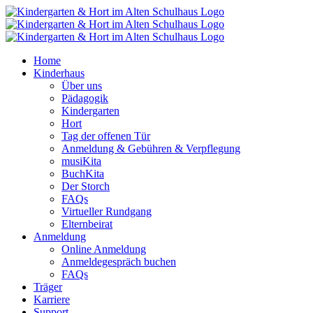
Zum
Inhalt
springen
Home
Kinderhaus
Über uns
Pädagogik
Kindergarten
Hort
Tag der offenen Tür
Anmeldung & Gebühren & Verpflegung
musiKita
BuchKita
Der Storch
FAQs
Virtueller Rundgang
Elternbeirat
Anmeldung
Online Anmeldung
Anmeldegespräch buchen
FAQs
Träger
Karriere
Support