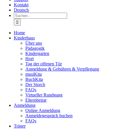
Kontakt
Deutsch
Suche
nach:
Home
Kinderhaus
Über uns
Pädagogik
Kindergarten
Hort
Tag der offenen Tür
Anmeldung & Gebühren & Verpflegung
musiKita
BuchKita
Der Storch
FAQs
Virtueller Rundgang
Elternbeirat
Anmeldung
Online Anmeldung
Anmeldegespräch buchen
FAQs
Träger