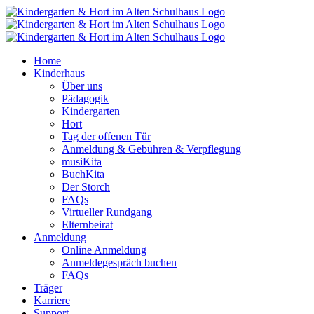
Zum
Inhalt
springen
Home
Kinderhaus
Über uns
Pädagogik
Kindergarten
Hort
Tag der offenen Tür
Anmeldung & Gebühren & Verpflegung
musiKita
BuchKita
Der Storch
FAQs
Virtueller Rundgang
Elternbeirat
Anmeldung
Online Anmeldung
Anmeldegespräch buchen
FAQs
Träger
Karriere
Support