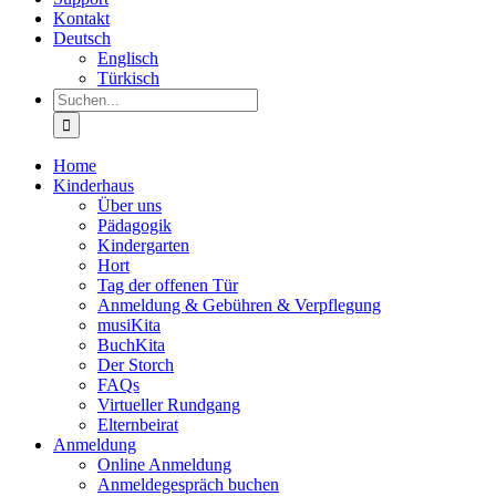
Kontakt
Deutsch
Englisch
Türkisch
Suche
nach:
Home
Kinderhaus
Über uns
Pädagogik
Kindergarten
Hort
Tag der offenen Tür
Anmeldung & Gebühren & Verpflegung
musiKita
BuchKita
Der Storch
FAQs
Virtueller Rundgang
Elternbeirat
Anmeldung
Online Anmeldung
Anmeldegespräch buchen