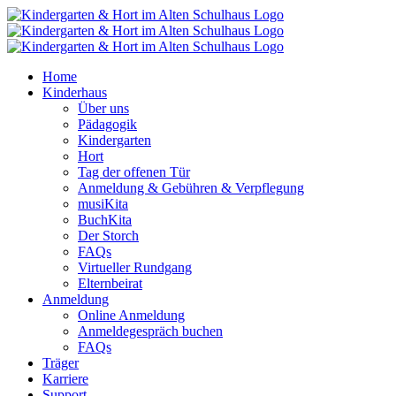
Zum
Inhalt
springen
Home
Kinderhaus
Über uns
Pädagogik
Kindergarten
Hort
Tag der offenen Tür
Anmeldung & Gebühren & Verpflegung
musiKita
BuchKita
Der Storch
FAQs
Virtueller Rundgang
Elternbeirat
Anmeldung
Online Anmeldung
Anmeldegespräch buchen
FAQs
Träger
Karriere
Support