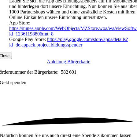
Laden Sie sich die App des Bildungsspenders auf Ihr Mobiltelefo
und hinterlegen dort unsere Einrichtung. Nun können Sie aus übe
1000 Partnershops wählen und ohne zusätzliche Kosten mit Ihren
Online-Einkäufen unsere Einrichtung unterstützen.
App Store:
https://itunes.apple.com/WebObjects/MZStore.woa/wa/viewSoftw
id=1236119880&mt=8
Google Play Store:
https://play.google.com/store/apps/details?
id=de.appack.project.bildungsspender
Close
Anleitung Bürgerkarte
ördernummer der Bürgerkarte: 582 601
Geld spenden
Natürlich können Sie uns auch direkt eine Spende zukommen lassen