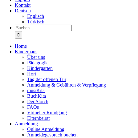
Kontakt
Deutsch
Englisch
Türkisch
Suche
nach:
Home
Kinderhaus
Über uns
Pädagogik
Kindergarten
Hort
Tag der offenen Tür
Anmeldung & Gebühren & Verpflegung
musiKita
BuchKita
Der Storch
FAQs
Virtueller Rundgang
Elternbeirat
Anmeldung
Online Anmeldung
Anmeldegespräch buchen