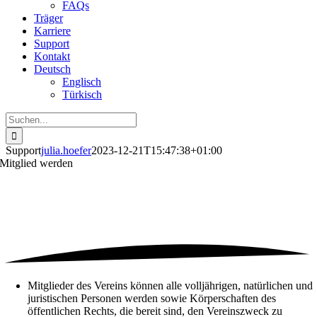
FAQs
Träger
Karriere
Support
Kontakt
Deutsch
Englisch
Türkisch
Suche
nach:
Support
julia.hoefer
2023-12-21T15:47:38+01:00
Mitglied werden
Mitglieder des Vereins können alle volljährigen, natürlichen und
juristischen Personen werden sowie Körperschaften des
öffentlichen Rechts, die bereit sind, den Vereinszweck zu