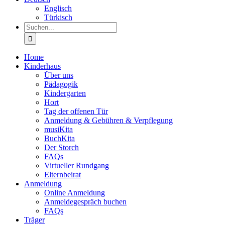
Englisch
Türkisch
Suche
nach:
Home
Kinderhaus
Über uns
Pädagogik
Kindergarten
Hort
Tag der offenen Tür
Anmeldung & Gebühren & Verpflegung
musiKita
BuchKita
Der Storch
FAQs
Virtueller Rundgang
Elternbeirat
Anmeldung
Online Anmeldung
Anmeldegespräch buchen
FAQs
Träger