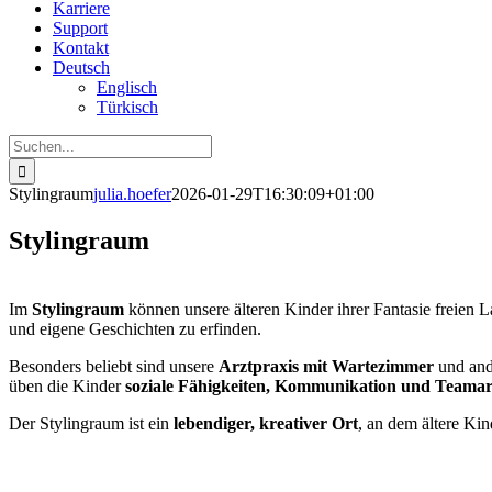
Karriere
Support
Kontakt
Deutsch
Englisch
Türkisch
Suche
nach:
Stylingraum
julia.hoefer
2026-01-29T16:30:09+01:00
Stylingraum
Im
Stylingraum
können unsere älteren Kinder ihrer Fantasie freien L
und eigene Geschichten zu erfinden.
Besonders beliebt sind unsere
Arztpraxis mit Wartezimmer
und and
üben die Kinder
soziale Fähigkeiten, Kommunikation und Teamar
Der Stylingraum ist ein
lebendiger, kreativer Ort
, an dem ältere Kin