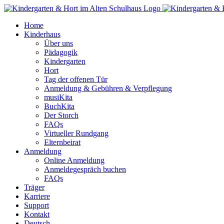
Zum
Inhalt
Home
springen
Kinderhaus
Über uns
Pädagogik
Kindergarten
Hort
Tag der offenen Tür
Anmeldung & Gebühren & Verpflegung
musiKita
BuchKita
Der Storch
FAQs
Virtueller Rundgang
Elternbeirat
Anmeldung
Online Anmeldung
Anmeldegespräch buchen
FAQs
Träger
Karriere
Support
Kontakt
Deutsch