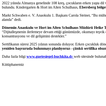
2022 yılında Almanya genelinde 108 kreş, çocukların erken yaşta dil 
bulundu. Kindergarten & Hort im Alten Schulhaus,
Ebersberg bölge
Markt Schwaben e. V. Anaokulu 1. Başkanı Carola Steiner, “Bu mührün 
alanda” dedi.
Dönemin Anaokulu ve Hort im Alten Schulhaus Müdürü
Heike
“Dijitalleşmenin ilerlemeye devam ettiği günümüzde, okumayı teşvik e
konsantrasyonu ve dil gelişimini destekler.”
Sertifikanın süresi 2025 yılının sonunda doluyor. Erken çocukluk dö
yeniden başvuruda bulunmayı planlıyoruz
–
çünkü sertifika olsun
Daha fazla bilgi
www.guetesiegel-buchkita.d
e
web sitesinde bulunabi
Kütüphanemiz