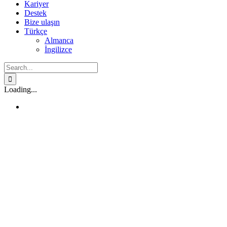
Kariyer
Destek
Bize ulaşın
Türkçe
Almanca
İngilizce
Search
for:
Loading...