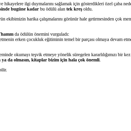
ve hikayelere ilgi duymalarını sağlamak için gösterdikleri özel çaba n
sinde bugüne kadar
bu ödülü alan
tek kreş
oldu.
ekibimizin harika çalışmalarını görünür hale getirmesinden çok memnun
 Thamm
da ödülün önemini vurguladı:
tmenin erken çocukluk eğitiminin temel bir parçası olmaya devam etmesi
neminde okumayı teşvik etmeye yönelik süregelen kararlılığımızı bir k
 ya da olmasın, kitaplar bizim için hala çok önemli
.
lir.