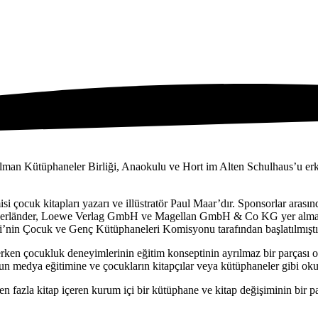
e Alman Kütüphaneler Birliği, Anaokulu ve Hort im Alten Schulhaus’u 
 çocuk kitapları yazarı ve illüstratör Paul Maar’dır. Sponsorlar arasın
auerländer, Loewe Verlag GmbH ve Magellan GmbH & Co KG yer almakta
i’nin Çocuk ve Genç Kütüphaneleri Komisyonu tarafından başlatılmıştı
en çocukluk deneyimlerinin eğitim konseptinin ayrılmaz bir parçası old
ygun medya eğitimine ve çocukların kitapçılar veya kütüphaneler gibi 
 fazla kitap içeren kurum içi bir kütüphane ve kitap değişiminin bir pa