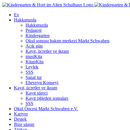
Skip
to
Ev
content
Hakkımızda
Hakkımızda
Pedagoji
Kindergarten
Okul sonrası bakım merkezi Markt Schwaben
Açık gün
Kayıt, ücretler ve ikram
musiKita
KitapKita
Leylek
SSS
Sanal tur
Ebeveyn Konseyi
Kayıt, ücretler ve ikram
Kayıt süreci
Kayıt öğleden sonraları
SSS
Okul Öncesi Markt Schwaben e.V.
Kariyer
Destek
Bize ulaşın
Türkçe