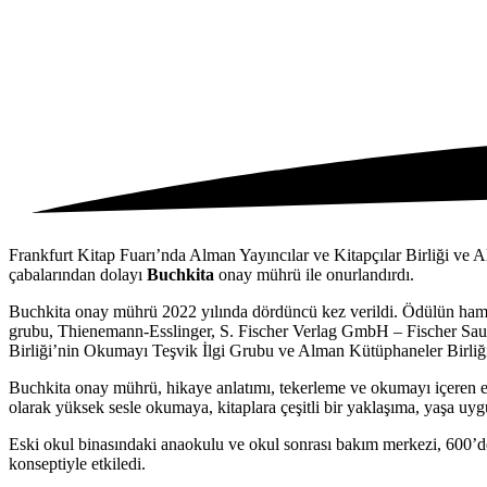
Frankfurt Kitap Fuarı’nda Alman Yayıncılar ve Kitapçılar Birliği v
çabalarından dolayı
Buchkita
onay mührü ile onurlandırdı.
Buchkita onay mührü 2022 yılında dördüncü kez verildi. Ödülün hamisi
grubu, Thienemann-Esslinger, S. Fischer Verlag GmbH – Fischer S
Birliği’nin Okumayı Teşvik İlgi Grubu ve Alman Kütüphaneler Birliğ
Buchkita onay mührü, hikaye anlatımı, tekerleme ve okumayı içeren erk
olarak yüksek sesle okumaya, kitaplara çeşitli bir yaklaşıma, yaşa u
Eski okul binasındaki anaokulu ve okul sonrası bakım merkezi, 600’den
konseptiyle etkiledi.