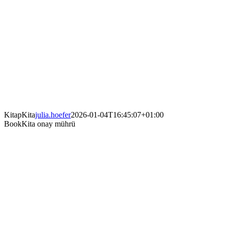
KitapKita
julia.hoefer
2026-01-04T16:45:07+01:00
BookKita onay mührü