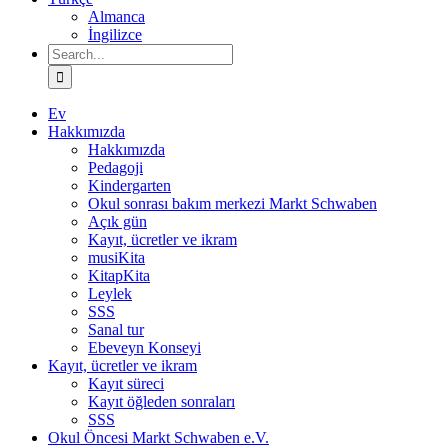
Almanca
İngilizce
Search
for:
Ev
Hakkımızda
Hakkımızda
Pedagoji
Kindergarten
Okul sonrası bakım merkezi Markt Schwaben
Açık gün
Kayıt, ücretler ve ikram
musiKita
KitapKita
Leylek
SSS
Sanal tur
Ebeveyn Konseyi
Kayıt, ücretler ve ikram
Kayıt süreci
Kayıt öğleden sonraları
SSS
Okul Öncesi Markt Schwaben e.V.