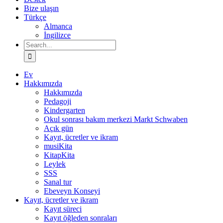
Bize ulaşın
Türkçe
Almanca
İngilizce
Search
for:
Ev
Hakkımızda
Hakkımızda
Pedagoji
Kindergarten
Okul sonrası bakım merkezi Markt Schwaben
Açık gün
Kayıt, ücretler ve ikram
musiKita
KitapKita
Leylek
SSS
Sanal tur
Ebeveyn Konseyi
Kayıt, ücretler ve ikram
Kayıt süreci
Kayıt öğleden sonraları