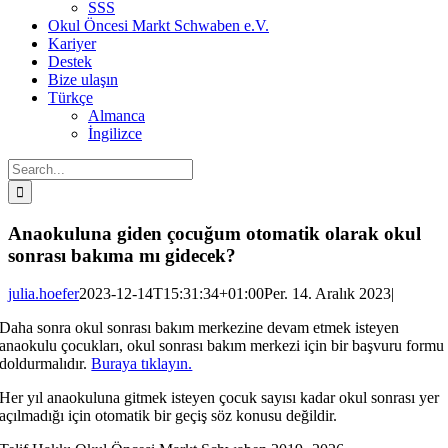
SSS
Okul Öncesi Markt Schwaben e.V.
Kariyer
Destek
Bize ulaşın
Türkçe
Almanca
İngilizce
Search
for:
Anaokuluna giden çocuğum otomatik olarak okul
sonrası bakıma mı gidecek?
julia.hoefer
2023-12-14T15:31:34+01:00
Per. 14. Aralık 2023
|
Daha sonra okul sonrası bakım merkezine devam etmek isteyen
anaokulu çocukları, okul sonrası bakım merkezi için bir başvuru formu
doldurmalıdır.
Buraya tıklayın.
Her yıl anaokuluna gitmek isteyen çocuk sayısı kadar okul sonrası yer
açılmadığı için otomatik bir geçiş söz konusu değildir.