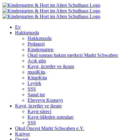
Skip
to
content
Ev
Hakkımızda
Hakkımızda
Pedagoji
Kindergarten
Okul sonrası bakım merkezi Markt Schwaben
Açık gün
Kayıt, ücretler ve ikram
musiKita
KitapKita
Leylek
SSS
Sanal tur
Ebeveyn Konseyi
Kayıt, ücretler ve ikram
Kayıt süreci
Kayıt öğleden sonraları
SSS
Okul Öncesi Markt Schwaben e.V.
Kariyer
Destek