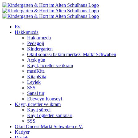
Skip
to
content
Ev
Hakkımızda
Hakkımızda
Pedagoji
Kindergarten
Okul sonrası bakım merkezi Markt Schwaben
Açık gün
Kayıt, ücretler ve ikram
musiKita
KitapKita
Leylek
SSS
Sanal tur
Ebeveyn Konseyi
Kayıt, ücretler ve ikram
Kayıt süreci
Kayıt öğleden sonraları
SSS
Okul Öncesi Markt Schwaben e.V.
Kariyer
Destek