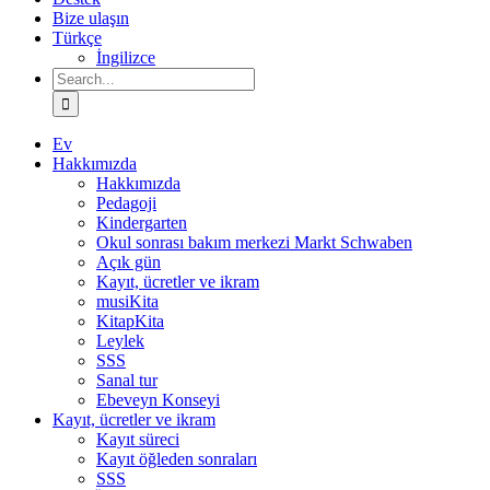
Bize ulaşın
Türkçe
İngilizce
Search
for:
Ev
Hakkımızda
Hakkımızda
Pedagoji
Kindergarten
Okul sonrası bakım merkezi Markt Schwaben
Açık gün
Kayıt, ücretler ve ikram
musiKita
KitapKita
Leylek
SSS
Sanal tur
Ebeveyn Konseyi
Kayıt, ücretler ve ikram
Kayıt süreci
Kayıt öğleden sonraları
SSS