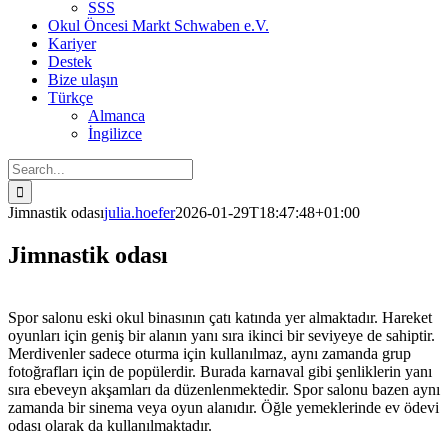
SSS
Okul Öncesi Markt Schwaben e.V.
Kariyer
Destek
Bize ulaşın
Türkçe
Almanca
İngilizce
Search
for:
Jimnastik odası
julia.hoefer
2026-01-29T18:47:48+01:00
Jimnastik odası
Spor salonu eski okul binasının çatı katında yer almaktadır. Hareket
oyunları için geniş bir alanın yanı sıra ikinci bir seviyeye de sahiptir.
Merdivenler sadece oturma için kullanılmaz, aynı zamanda grup
fotoğrafları için de popülerdir. Burada karnaval gibi şenliklerin yanı
sıra ebeveyn akşamları da düzenlenmektedir. Spor salonu bazen aynı
zamanda bir sinema veya oyun alanıdır. Öğle yemeklerinde ev ödevi
odası olarak da kullanılmaktadır.