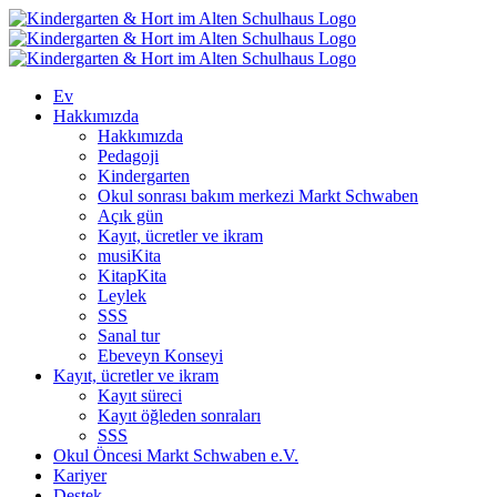
Skip
to
content
Ev
Hakkımızda
Hakkımızda
Pedagoji
Kindergarten
Okul sonrası bakım merkezi Markt Schwaben
Açık gün
Kayıt, ücretler ve ikram
musiKita
KitapKita
Leylek
SSS
Sanal tur
Ebeveyn Konseyi
Kayıt, ücretler ve ikram
Kayıt süreci
Kayıt öğleden sonraları
SSS
Okul Öncesi Markt Schwaben e.V.
Kariyer
Destek