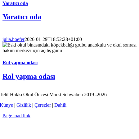
Yaratıcı oda
Yaratıcı oda
julia.hoefer
2026-01-29T18:52:28+01:00
Rol yapma odası
Rol yapma odası
Telif Hakkı Okul Öncesi Markt Schwaben 2019 -2026
Künye
|
Gizlilik
|
Çerezler
|
Dahili
Page load link
Go
to
Top