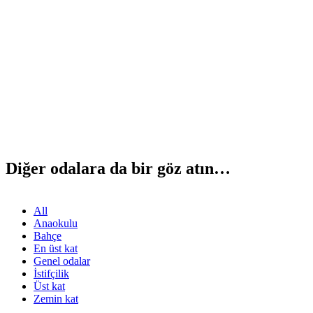
Diğer odalara da bir göz atın…
All
Anaokulu
Bahçe
En üst kat
Genel odalar
İstifçilik
Üst kat
Zemin kat