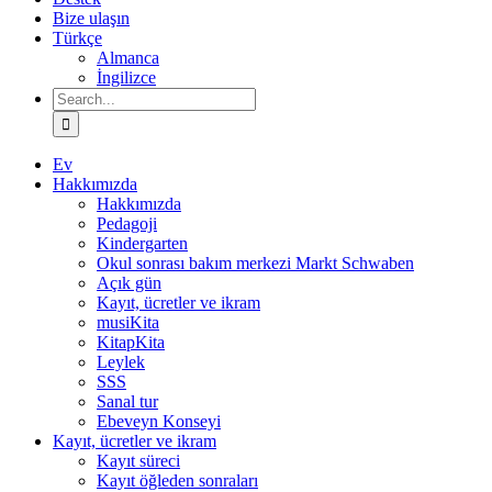
Bize ulaşın
Türkçe
Almanca
İngilizce
Search
for:
Ev
Hakkımızda
Hakkımızda
Pedagoji
Kindergarten
Okul sonrası bakım merkezi Markt Schwaben
Açık gün
Kayıt, ücretler ve ikram
musiKita
KitapKita
Leylek
SSS
Sanal tur
Ebeveyn Konseyi
Kayıt, ücretler ve ikram
Kayıt süreci
Kayıt öğleden sonraları