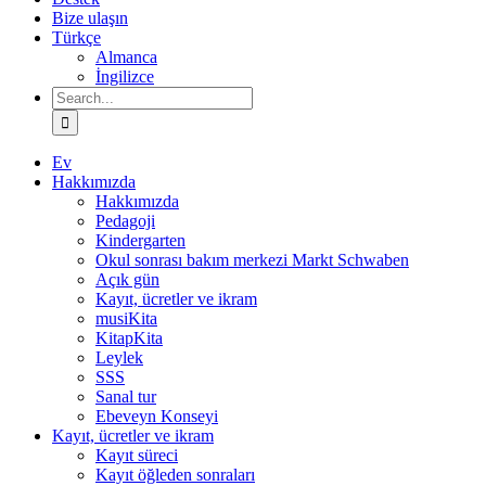
Bize ulaşın
Türkçe
Almanca
İngilizce
Search
for:
Ev
Hakkımızda
Hakkımızda
Pedagoji
Kindergarten
Okul sonrası bakım merkezi Markt Schwaben
Açık gün
Kayıt, ücretler ve ikram
musiKita
KitapKita
Leylek
SSS
Sanal tur
Ebeveyn Konseyi
Kayıt, ücretler ve ikram
Kayıt süreci
Kayıt öğleden sonraları