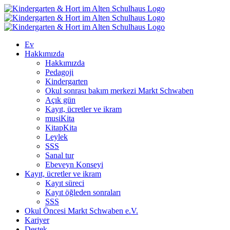
Skip
to
content
Ev
Hakkımızda
Hakkımızda
Pedagoji
Kindergarten
Okul sonrası bakım merkezi Markt Schwaben
Açık gün
Kayıt, ücretler ve ikram
musiKita
KitapKita
Leylek
SSS
Sanal tur
Ebeveyn Konseyi
Kayıt, ücretler ve ikram
Kayıt süreci
Kayıt öğleden sonraları
SSS
Okul Öncesi Markt Schwaben e.V.
Kariyer
Destek