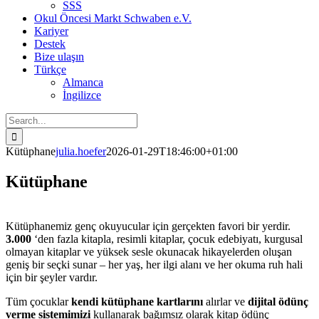
SSS
Okul Öncesi Markt Schwaben e.V.
Kariyer
Destek
Bize ulaşın
Türkçe
Almanca
İngilizce
Search
for:
Kütüphane
julia.hoefer
2026-01-29T18:46:00+01:00
Kütüphane
Kütüphanemiz genç okuyucular için gerçekten favori bir yerdir.
3.000
‘den fazla kitapla, resimli kitaplar, çocuk edebiyatı, kurgusal
olmayan kitaplar ve yüksek sesle okunacak hikayelerden oluşan
geniş bir seçki sunar – her yaş, her ilgi alanı ve her okuma ruh hali
için bir şeyler vardır.
Tüm çocuklar
kendi kütüphane kartlarını
alırlar ve
dijital ödünç
verme sistemimizi
kullanarak bağımsız olarak kitap ödünç