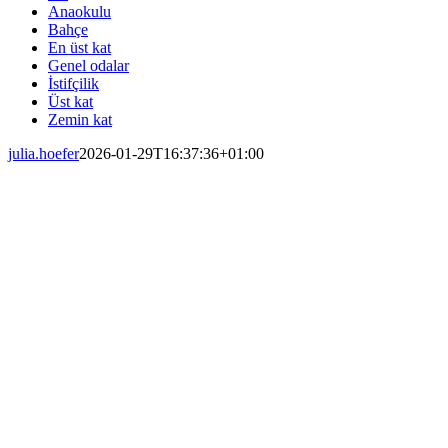
Anaokulu
Bahçe
En üst kat
Genel odalar
İstifçilik
Üst kat
Zemin kat
julia.hoefer
2026-01-29T16:37:36+01:00